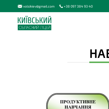
volsikiev@gmail.com
+38 097 384 93 40
НА