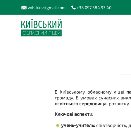
volsikiev@gmail.com
+38 097 384 93 40
В Київському обласному ліцеї
п
громаду. В умовах сучасних вик
освітнього середовища
, розвитку
Ключові аспекти:
учень-учитель:
співтворчість, д