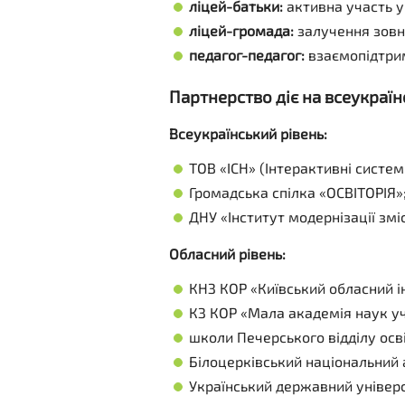
ліцей-батьки:
активна участь у
ліцей-громада:
залучення зовні
педагог-педагог:
взаємопідтрим
Партнерство діє на всеукраї
Всеукраїнський рівень:
ТОВ «ІСН» (Інтерактивні систем
Громадська спілка «ОСВІТОРІЯ»
ДНУ «Інститут модернізації зміс
Обласний рівень:
КНЗ КОР «Київський обласний ін
КЗ КОР «Мала академія наук уч
школи Печерського відділу осві
Білоцерківський національний 
Український державний універ