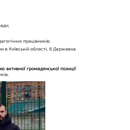
ади;
агогічних працівників;
ни в Київській області, 6 Державна
ню активної громадянської позиції
ків.