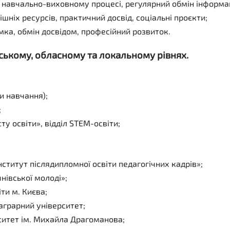
 навчально-виховному процесі, регулярний обмін інформаці
шніх ресурсів, практичний досвід, соціальні проєкти;
ка, обмін досвідом, професійний розвиток.
нському, обласному та локальному рівнях.
и навчання);
;
ту освіти», відділ STEM-освіти;
ститут післядипломної освіти педагогічних кадрів»;
нівської молоді»;
ти м. Києва;
аграрний університет;
ситет ім. Михайла Драгоманова;